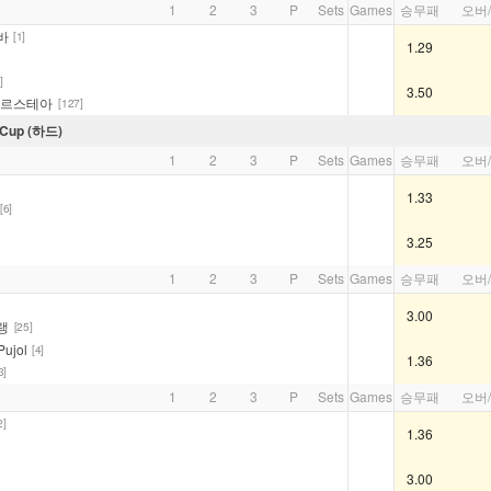
1
2
3
P
Sets
Games
승무패
오버
바
[1]
1.29
]
3.50
시르스테아
[127]
Cup (하드)
1
2
3
P
Sets
Games
승무패
오버
1.33
[6]
3.25
1
2
3
P
Sets
Games
승무패
오버
3.00
랭
[25]
ujol
[4]
1.36
3]
1
2
3
P
Sets
Games
승무패
오버
2]
1.36
3.00