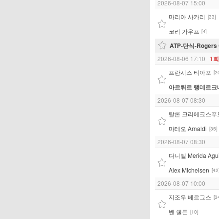
2026-08-07 15:00
마리아 사카리
[33]
코리 가우프
[4]
ATP-단식-Rogers 
2026-08-06 17:10
1
프란시스 티아포
[2
아르튀르 랭데르크
2026-08-07 08:30
탈론 크리에크스푸
마테오 Arnaldi
[35]
2026-08-07 08:30
다니엘 Merida Agui
Alex Michelsen
[42
2026-08-07 10:00
지조우 베르그스
[3
벤 쉘튼
[10]