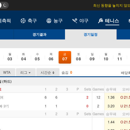
최신 동향을 놓치지 않
예측픽
축구
농구
야구
테니스
경기결과
경기일정
월
화
수
목
금
토
일
월
화
03
04
05
06
07
08
09
10
11
WTA
리그
시간순
숨김
0
배당회
 (하드)
료
1
2
3
P
Sets
Games
승무패
오버
6
6
2
12
1.36
O 21.
[9]
바
1
1
0
2
3.20
U 21.
[27]
1
2
3
P
Sets
Games
승무패
오버
1.44
O 21.