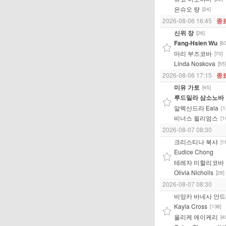
은슈오 량
[24]
2026-08-06 16:45
종
신위 장
[26]
Fang-Hsien Wu
[6
마리 부즈코바
[70]
Linda Noskova
[55
2026-08-06 17:15
종
미유 가토
[45]
루드밀라 삼소노바
알렉산드라 Eala
[1
비너스 윌리엄스
[1
2026-08-07 08:30
크리스티나 북샤
[1
Eudice Chong
테레자 미할리코바
Olivia Nicholls
[28]
2026-08-07 08:30
비앙카 바네사 안
Kayla Cross
[138]
울리케 에이케리
[4