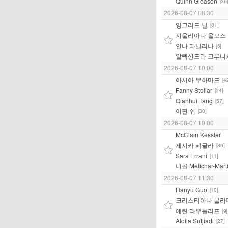
Quinn Gleason
[36
2026-08-07 08:30
잉그리드 닐
[81]
지울리아나 올모스
안나 다닐리나
[6]
알렉산드라 크루니
2026-08-07 10:00
아시아 무하마드
[4
Fanny Stollar
[34]
Qianhui Tang
[57]
이판 쉬
[30]
2026-08-07 10:00
McClain Kessler
제시카 페굴라
[80]
Sara Errani
[11]
니콜 Melichar-Mart
2026-08-07 11:30
Hanyu Guo
[10]
크리스티아나 믈라
에린 라우틀리프
[9]
Aldila Sutjiadi
[27]