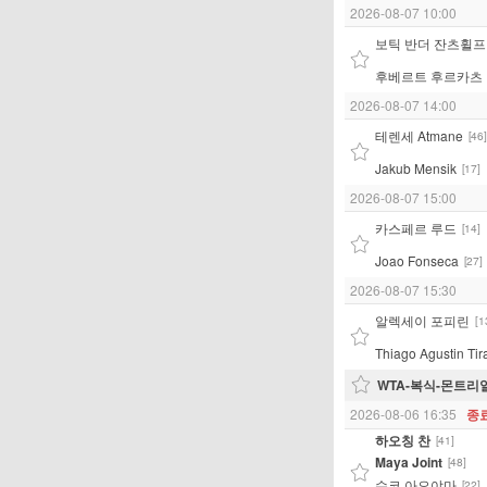
2026-08-07 10:00
보틱 반더 잔츠휠프
후베르트 후르카츠
2026-08-07 14:00
테렌세 Atmane
[46]
Jakub Mensik
[17]
2026-08-07 15:00
카스페르 루드
[14]
Joao Fonseca
[27]
2026-08-07 15:30
알렉세이 포피린
[1
Thiago Agustin Tir
WTA-복식-몬트리얼
2026-08-06 16:35
종
하오칭 찬
[41]
Maya Joint
[48]
슈코 아오야마
[22]