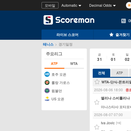
모바일
Automatic
Decimal Odds
라이브 스코어
즐겨찾기
테니스
>
경기일정
주요리그
금
토
일
31
01
02
ATP
WTA
전체
ATP
호주 오픈
WTA-단식-몬트리얼
롤랑 가로스
2026-08-06 18:00
종
윔블던
엘리나 스비톨리나
US 오픈
아나스타샤 포타포
2026-08-07 07:00
Iva Jovic
[16]