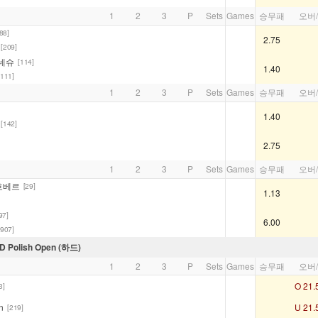
1
2
3
P
Sets
Games
승무패
오버
88]
2.75
[209]
네슈
[114]
1.40
[111]
1
2
3
P
Sets
Games
승무패
오버
1.40
[142]
2.75
1
2
3
P
Sets
Games
승무패
오버
에흐베르
[29]
1.13
97]
6.00
[907]
Polish Open (하드)
1
2
3
P
Sets
Games
승무패
오버
O 21.
3]
n
U 21.
[219]