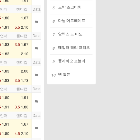
5
1.80
1.91
노박 조코비치
5
/언더
핸디캡
Data
5
1.80
1.67
다닐 메드베데프
6
5
1.91
5.5
2.10
알렉스 드 미노
7
/언더
핸디캡
Data
5
1.83
3.5
1.67
테일러 해리 프리츠
8
5
1.83
2.10
플라비오 코볼리
9
/언더
핸디캡
Data
5
1.83
2.00
벤 쉘튼
10
5
1.83
3.5
1.73
/언더
핸디캡
Data
5
1.80
1.91
5
1.91
3.5
1.80
/언더
핸디캡
Data
5
1.91
1.67
5
1.80
4.5
2.10