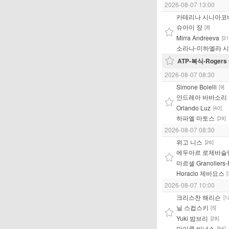
2026-08-07 13:00
카테리나 시니아코
슈아이 장
[8]
Mirra Andreeva
[31
소라나-미하엘라 
ATP-복식-Rogers 
2026-08-07 08:30
Simone Bolelli
[9]
안드레아 바바소리
Orlando Luz
[40]
하파엘 마토스
[39]
2026-08-07 08:30
위고 니스
[26]
에두아르 로제바슬
마르셀 Granollers-P
Horacio 제바요스
[
2026-08-07 10:00
크리스찬 해리슨
[1
닐 스컵스키
[5]
Yuki 밤브리
[28]
마이클 비너스
[56]