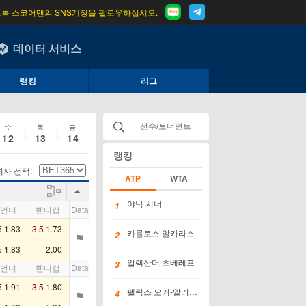
도록 스코어맨의 SNS계정을 팔로우하십시오.
데이터 서비스
랭킹
리그
수
목
금
12
13
14
랭킹
사 선택:
ATP
WTA
야닉 시너
1
/언더
핸디캡
Data
5
1.83
3.5
1.73
카를로스 알카라스
2
5
1.83
2.00
알렉산더 츠베레프
3
/언더
핸디캡
Data
5
1.91
3.5
1.80
펠릭스 오거-알리아시메
4