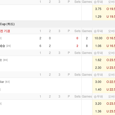
1
2
3
P
Sets
Games
승무패
오버
3.75
O 19.
1.29
U 19.
Cup (하드)
회전 기권
1
2
3
P
Sets
Games
승무패
오버
2
0
0
2
10.00
O 16.
0]
네슈
6
2
2
8
1.06
U 16.
[29]
1
2
3
P
Sets
Games
승무패
오버
르
1.62
O 23.
[69]
2.30
U 23.
1
2
3
P
Sets
Games
승무패
오버
lar
3.00
O 22.
[63]
1.40
U 22.
]
1
2
3
P
Sets
Games
승무패
오버
3.20
O 23.
4]
1.36
U 23.