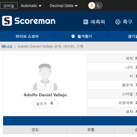
모바일
Automatic
Decimal Odds
예측픽
축구
라이브 스코어
즐겨찾기
경기
테니스
>
Adolfo Daniel Vallejo 순위, 데이터, 기록
국적:
나이:
키:
몸무게:
스타일:
Adolfo Daniel Vallejo
프로데뷔:
팔로우
코치:
연도
유형