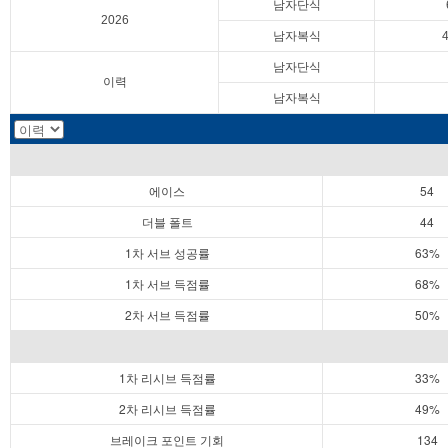
남자단식
2026
남자복식
남자단식
이력
남자복식
에이스
54
더블 폴트
44
1차 서브 성공률
63%
1차 서브 득점률
68%
2차 서브 득점률
50%
1차 리시브 득점률
33%
2차 리시브 득점률
49%
브레이크 포인트 기회
134