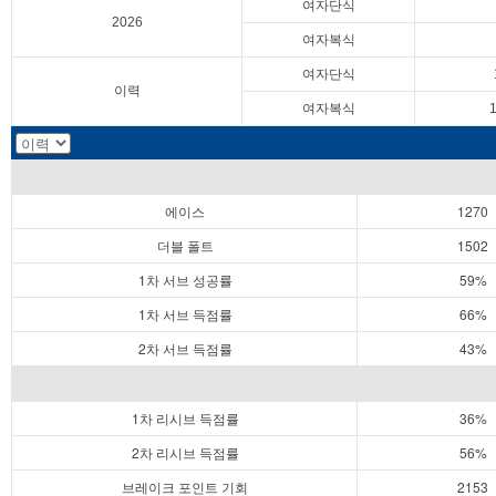
여자단식
2026
여자복식
여자단식
이력
여자복식
에이스
1270
더블 폴트
1502
1차 서브 성공률
59%
1차 서브 득점률
66%
2차 서브 득점률
43%
1차 리시브 득점률
36%
2차 리시브 득점률
56%
브레이크 포인트 기회
2153