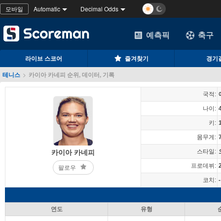
모바일
Automatic
Decimal Odds
예측픽
축구
라이브 스코어
즐겨찾기
경기
테니스
>
카이아 카네피 순위, 데이터, 기록
국적:
나이:
키:
몸무게:
스타일:
카이아 카네피
프로데뷔:
팔로우
코치:
-
연도
유형