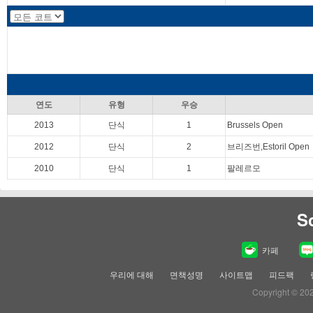
연도
유형
우승
2013
단식
1
Brussels Open
2012
단식
2
브리즈번,Estoril Open
2010
단식
1
팔레르모
S
카페
우리에 대해
면책성명
사이트맵
피드팩
Copyright © 20