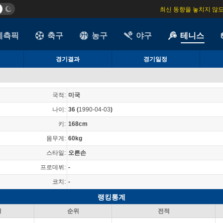
최신 동향을 놓치지 않
예측픽
축구
농구
야구
테니스
경기결과
경기일정
국적:
미국
나이:
36
(
1990-04-03
)
키:
168cm
몸무게:
60kg
스타일:
오른손
프로데뷔:
-
코치:
-
랭킹통계
형
순위
전적