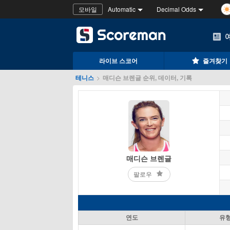
모바일
Automatic
Decimal Odds
라이브 스코어
즐겨찾기
테니스
>
매디슨 브렌글 순위, 데이터, 기록
매디슨 브렌글
팔로우
연도
유