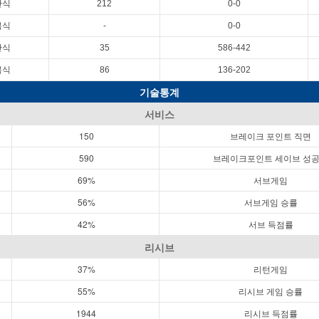
단식
212
0-0
복식
-
0-0
단식
35
586-442
복식
86
136-202
기술통계
서비스
150
브레이크 포인트 직면
590
브레이크포인트 세이브 성
69%
서브게임
56%
서브게임 승률
42%
서브 득점률
리시브
37%
리턴게임
55%
리시브 게임 승률
1944
리시브 득점률