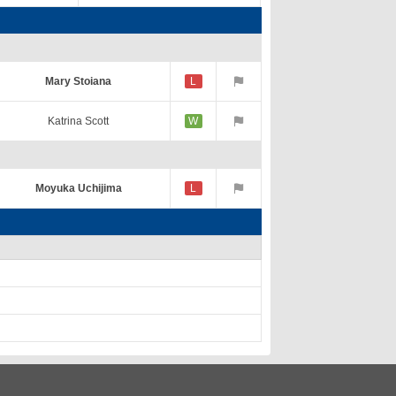
Mary Stoiana
L
Katrina Scott
W
Moyuka Uchijima
L