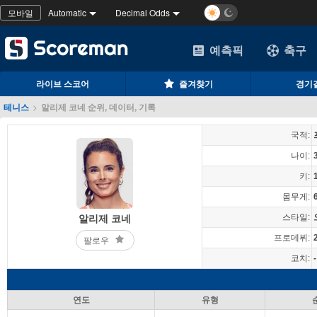
모바일
Automatic
Decimal Odds
예측픽
축구
라이브 스코어
즐겨찾기
경기
테니스
>
알리제 코네 순위, 데이터, 기록
국적:
나이:
키:
몸무게:
스타일:
알리제 코네
프로데뷔:
팔로우
코치:
-
연도
유형