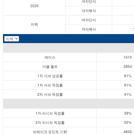
여자단식
2026
여자복식
여자단식
이력
여자복식
에이스
1010
더블 폴트
2854
1차 서브 성공률
61%
1차 서브 득점률
61%
2차 서브 득점률
41%
1차 리시브 득점률
39%
2차 리시브 득점률
55%
브레이크 포인트 기회
4832