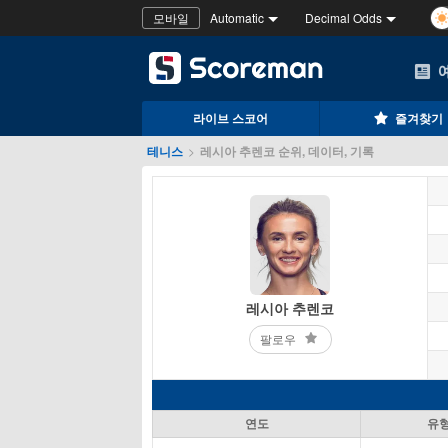
모바일
Automatic
Decimal Odds
라이브 스코어
즐겨찾기
테니스
>
레시아 추렌코 순위, 데이터, 기록
레시아 추렌코
팔로우
연도
유