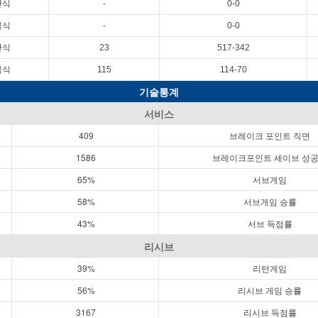
단식
-
0-0
복식
-
0-0
단식
23
517-342
복식
115
114-70
기술통계
서비스
409
브레이크 포인트 직면
1586
브레이크포인트 세이브 성
65%
서브게임
58%
서브게임 승률
43%
서브 득점률
리시브
39%
리턴게임
56%
리시브 게임 승률
3167
리시브 득점률