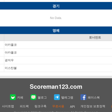
경기
No Data.
영예
토너먼트
아카풀코
아카풀코
광저우
이스탄불
Scoreman123.com
카페
블로그
텔레그램
페이스복
사이트맵
피드팩
링크구축
무료사용
개인정보 보호정책
API