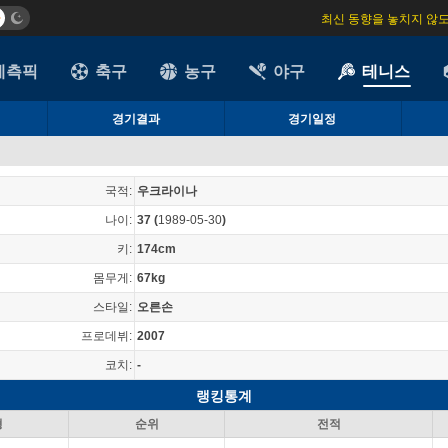
최신 동향을 놓치지 않
예측픽
축구
농구
야구
테니스
경기결과
경기일정
국적:
우크라이나
나이:
37
(
1989-05-30
)
키:
174cm
몸무게:
67kg
스타일:
오른손
프로데뷔:
2007
코치:
-
랭킹통계
형
순위
전적