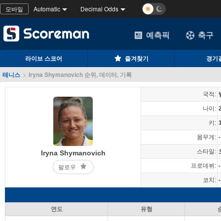
모바일
Automatic
Decimal Odds
예측픽
축구
라이브 스코어
즐겨찾기
경기
테니스
>
Iryna Shymanovich 순위, 데이터, 기록
국적:
나이:
키:
몸무게:
-
스타일:
Iryna Shymanovich
프로데뷔:
-
팔로우
코치:
-
연도
유형