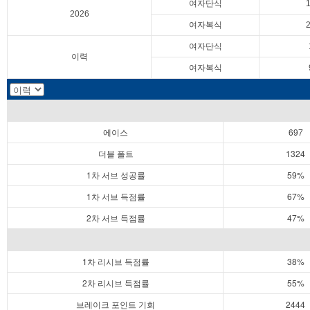
여자단식
2026
여자복식
여자단식
이력
여자복식
에이스
697
더블 폴트
1324
1차 서브 성공률
59%
1차 서브 득점률
67%
2차 서브 득점률
47%
1차 리시브 득점률
38%
2차 리시브 득점률
55%
브레이크 포인트 기회
2444