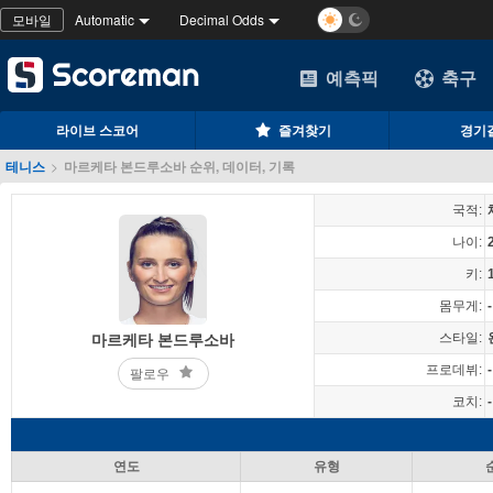
모바일
Automatic
Decimal Odds
예측픽
축구
라이브 스코어
즐겨찾기
경기
테니스
>
마르케타 본드루소바 순위, 데이터, 기록
국적:
나이:
키:
몸무게:
-
스타일:
마르케타 본드루소바
프로데뷔:
-
팔로우
코치:
-
연도
유형