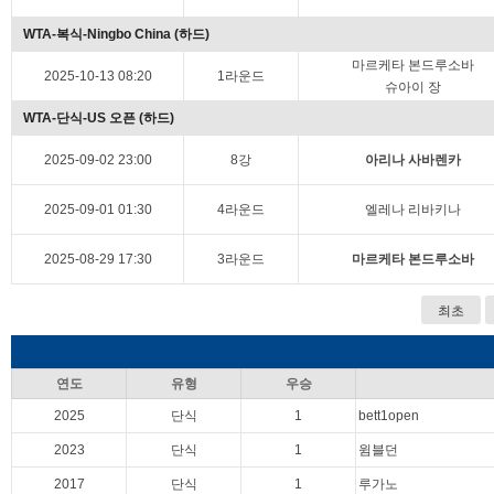
WTA-복식-Ningbo China (하드)
마르케타 본드루소바
2025-10-13 08:20
1라운드
슈아이 장
WTA-단식-US 오픈 (하드)
2025-09-02 23:00
8강
아리나 사바렌카
2025-09-01 01:30
4라운드
엘레나 리바키나
2025-08-29 17:30
3라운드
마르케타 본드루소바
최초
연도
유형
우승
2025
단식
1
bett1open
2023
단식
1
윔블던
2017
단식
1
루가노