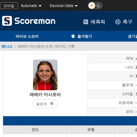
모바일
Automatic
Decimal Odds
예측픽
축구
라이브 스코어
즐겨찾기
경기
테니스
>
레베카 마사로바 순위, 데이터, 기록
국적:
나이:
키:
몸무게:
-
스타일:
레베카 마사로바
프로데뷔:
-
팔로우
코치:
-
연도
유형