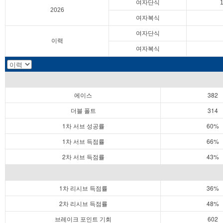
여자단식
2026
여자복식
여자단식
이력
여자복식
에이스
382
더블 폴트
314
1차 서브 성공률
60%
1차 서브 득점률
66%
2차 서브 득점률
43%
1차 리시브 득점률
36%
2차 리시브 득점률
48%
브레이크 포인트 기회
602