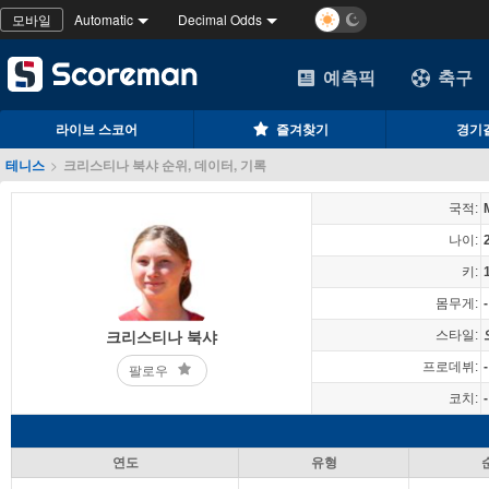
모바일
Automatic
Decimal Odds
예측픽
축구
라이브 스코어
즐겨찾기
경기
테니스
>
크리스티나 북샤 순위, 데이터, 기록
국적:
나이:
키:
몸무게:
-
스타일:
크리스티나 북샤
프로데뷔:
-
팔로우
코치:
-
연도
유형