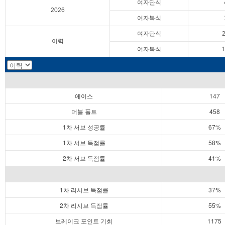
여자단식
2026
여자복식
여자단식
이력
여자복식
에이스
147
더블 폴트
458
1차 서브 성공률
67%
1차 서브 득점률
58%
2차 서브 득점률
41%
1차 리시브 득점률
37%
2차 리시브 득점률
55%
브레이크 포인트 기회
1175