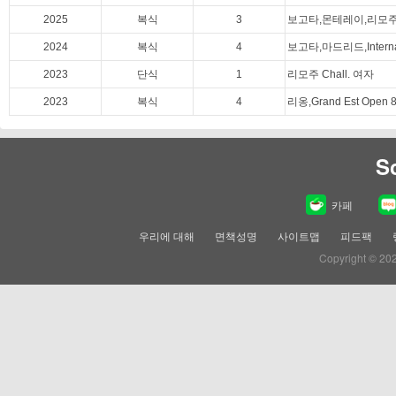
2025
복식
3
보고타,몬테레이,리모주 C
2024
복식
4
보고타,마드리드,Internat
2023
단식
1
리모주 Chall. 여자
2023
복식
4
리옹,Grand Est Open 
S
카페
우리에 대해
면책성명
사이트맵
피드팩
Copyright © 20