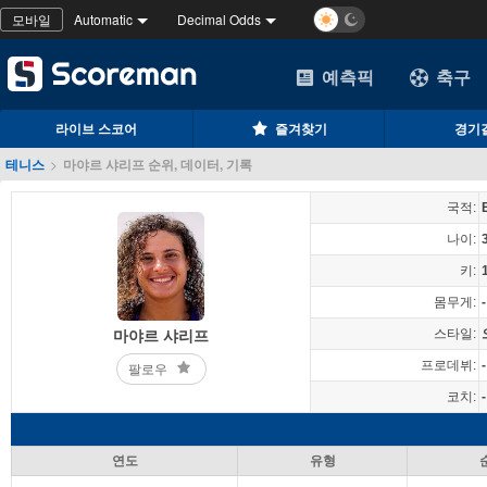
모바일
Automatic
Decimal Odds
예측픽
축구
라이브 스코어
즐겨찾기
경기
테니스
>
마야르 샤리프 순위, 데이터, 기록
국적:
나이:
키:
몸무게:
-
스타일:
마야르 샤리프
프로데뷔:
-
팔로우
코치:
-
연도
유형