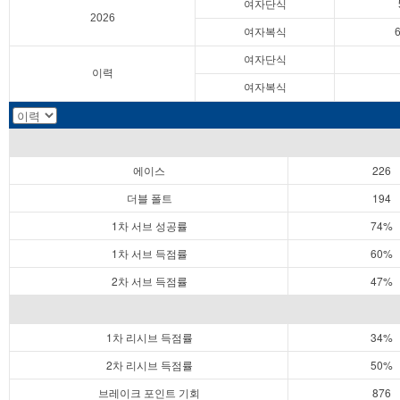
여자단식
2026
여자복식
여자단식
이력
여자복식
에이스
226
더블 폴트
194
1차 서브 성공률
74%
1차 서브 득점률
60%
2차 서브 득점률
47%
1차 리시브 득점률
34%
2차 리시브 득점률
50%
브레이크 포인트 기회
876