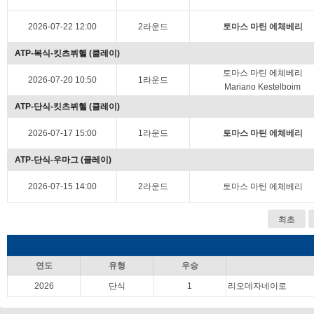
2026-07-22 12:00
2라운드
토마스 마틴 에체베리
ATP-복식-킷츠뷔헬 (클레이)
토마스 마틴 에체베리
2026-07-20 10:50
1라운드
Mariano Kestelboim
ATP-단식-킷츠뷔헬 (클레이)
2026-07-17 15:00
1라운드
토마스 마틴 에체베리
ATP-단식-우마그 (클레이)
2026-07-15 14:00
2라운드
토마스 마틴 에체베리
최초
연도
유형
우승
2026
단식
1
리오데자네이로