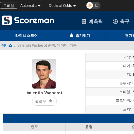
모바일
Automatic
Decimal Odds
예측픽
축구
라이브 스코어
즐겨찾기
경기
테니스
>
Valentin Vacherot 순위, 데이터, 기록
국적:
나이:
키:
몸무게:
스타일:
Valentin Vacherot
프로데뷔:
-
팔로우
코치:
연도
유형