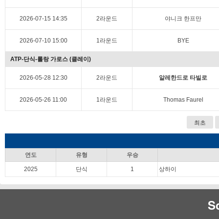
2026-07-15 14:35
2라운드
야니크 한프만
2026-07-10 15:00
1라운드
BYE
ATP-단식-롤랑 가로스 (클레이)
2026-05-28 12:30
2라운드
알레한드로 타빌로
2026-05-26 11:00
1라운드
Thomas Faurel
최초
연도
유형
우승
2025
단식
1
상하이
S