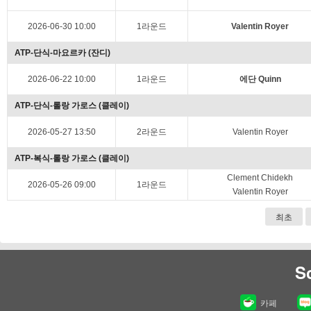
2026-06-30 10:00
1라운드
Valentin Royer
ATP-단식-마요르카 (잔디)
2026-06-22 10:00
1라운드
에단 Quinn
ATP-단식-롤랑 가로스 (클레이)
2026-05-27 13:50
2라운드
Valentin Royer
ATP-복식-롤랑 가로스 (클레이)
Clement Chidekh
2026-05-26 09:00
1라운드
Valentin Royer
최초
S
카페