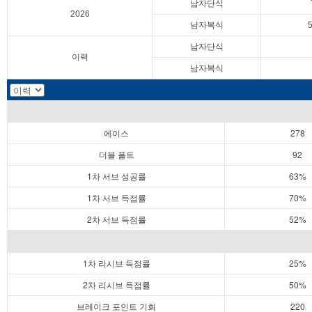
남자단식
2026
남자복식
남자단식
이력
남자복식
에이스
278
더블 폴트
92
1차 서브 성공률
63%
1차 서브 득점률
70%
2차 서브 득점률
52%
1차 리시브 득점률
25%
2차 리시브 득점률
50%
브레이크 포인트 기회
220