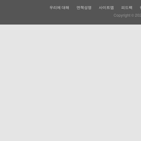
우리에 대해
면책성명
사이트맵
피드팩
Copyright © 20