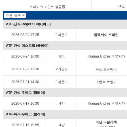
브레이크 포인트 성공률
45%
ATP-단식-Rogers Cup (하드)
2026-08-04 17:25
1라운드
알렉세이 포피린
ATP-단식-에스토릴 (클레이)
2026-07-24 16:00
8강
Roman Andres 부루차가
2026-07-22 13:30
2라운드
누노 보르헤스
2026-07-21 14:30
1라운드
스탄 바브링카
ATP-단식-우마그 (클레이)
2026-07-17 16:30
4강
Roman Andres 부루차가
ATP-복식-우마그 (클레이)
아담 파블라섹
2026-07-16 19:55
4강