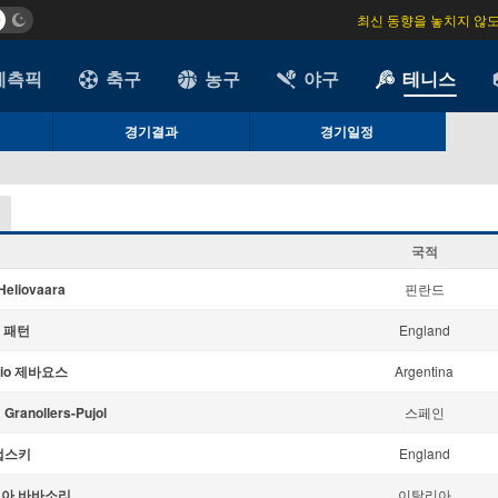
최신 동향을 놓치지 않
예측픽
축구
농구
야구
테니스
경기결과
경기일정
국적
 Heliovaara
핀란드
y 패턴
England
cio 제바요스
Argentina
ranollers-Pujol
스페인
컵스키
England
아 바바소리
이탈리아