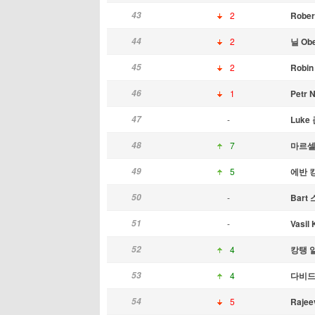
43
2
Rober
44
2
닐 Obe
45
2
Robin
46
1
Petr 
47
-
Luke
48
7
마르셀
49
5
에반 
50
-
Bart
51
-
Vasil 
52
4
캉탱 
53
4
다비드 
54
5
Rajee