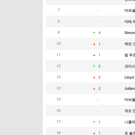
7
-
마르셀
8
-
마테 
9
4
Simone
10
1
케빈 
11
1
팀 푸
12
2
크리스
13
2
Lloyd
13
2
Julia
15
-
마뉘엘
16
-
귀도 
17
1
니콜라
18
1
조 솔