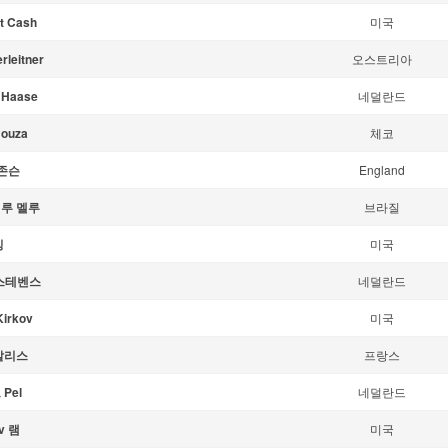
t Cash
미국
rleitner
오스트리아
 Haase
네덜란드
Nouza
체코
 존슨
England
루 멜루
브라질
킹
미국
 스테벤스
네덜란드
Kirkov
미국
알리스
프랑스
Pel
네덜란드
v 램
미국