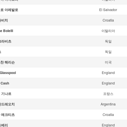
로 아레발로
El Salvador
파비치
Croatia
 Bolelli
이탈리아
크라비츠
독일
츠
독일
찬 해리슨
미국
 Glasspool
England
n Cash
England
 기나르
프랑스
안드레오치
Argentina
 메크티츠
Croatia
즈베리
England