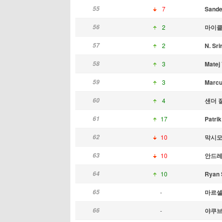
55
7
Sande
56
2
마이클
57
2
N. Sri
58
3
Matej
59
3
Marcu
60
4
샌더 
61
17
Patrik
62
10
막시모
63
10
안드레
64
10
Ryan
65
-
마르셀
66
-
야쿠브 