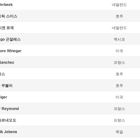
erbeek
네덜란드
트릭 스미스
호주
리엔 로제
네덜란드
iago 곤잘레스
멕시코
ore Winegar
미국
Sanchez
프랑스
어스
호주
 쿠블러
호주
iger
미국
r Reymond
프랑스
아르네오도
프랑스
ik Jebens
독일