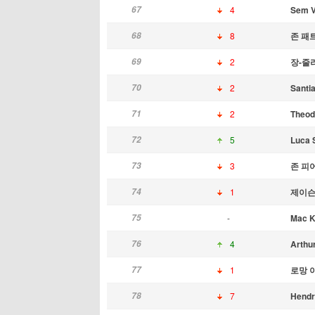
67
4
Sem V
68
8
존 패
69
2
장-줄
70
2
Sant
71
2
Theod
72
5
Luca 
73
3
존 피
74
1
제이슨
75
-
Mac K
76
4
Arthu
77
1
로망 
78
7
Hendr