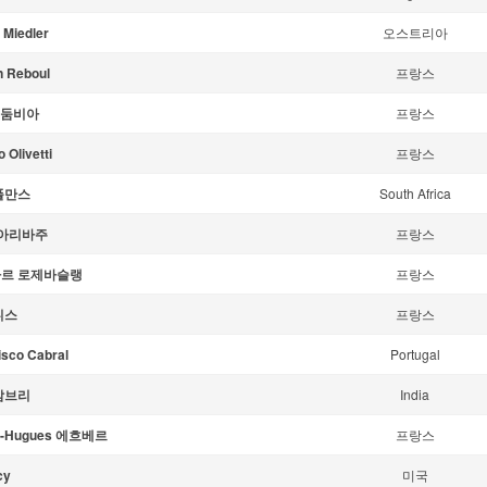
 Miedler
오스트리아
n Reboul
프랑스
o 둠비아
프랑스
 Olivetti
프랑스
폴만스
South Africa
o 아리바주
프랑스
르 로제바슬랭
프랑스
니스
프랑스
isco Cabral
Portugal
 밤브리
India
re-Hugues 에흐베르
프랑스
cy
미국