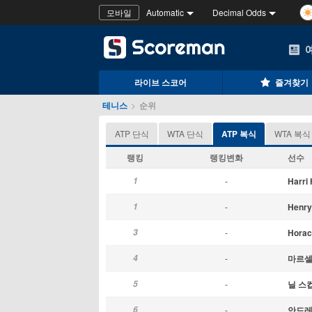
모바일
Automatic
Decimal Odds
라이브 스코어
즐겨찾기
테니스
>
순위
ATP 단식
WTA 단식
ATP 복식
WTA 복식
랭킹
랭킹변화
선수
1
-
Harri
1
-
Henr
3
-
Hora
4
-
마르셀 G
5
-
닐 스
6
-
안드레