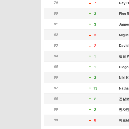
79
7
Ray H
80
3
Finn 
81
3
James
82
3
Migue
83
2
David
84
1
필립 P
85
1
Diego
86
3
Niki 
87
13
Natha
88
2
곤살로
89
2
벤자민 
90
8
페르난도