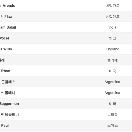
r Arends
네덜란드
 비너스
뉴질랜드
ram Balaji
India
 Vocel
체코
s Willis
England
질레
벨기에
 Trhac
미국
 곤잘레스
Argentina
스 몰테니
Argentina
 Seggerman
미국
루 뎀몰리너
브라질
Paul
스위스