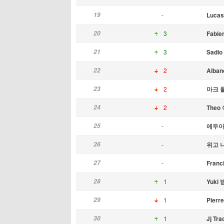
19
-
Lucas
20
3
Fabie
21
3
Sadi
22
2
Albano
23
2
마크 
24
2
The
25
-
에두아
26
-
위고 
27
-
Franc
28
1
Yuki
29
1
Pier
30
1
Jj Tra