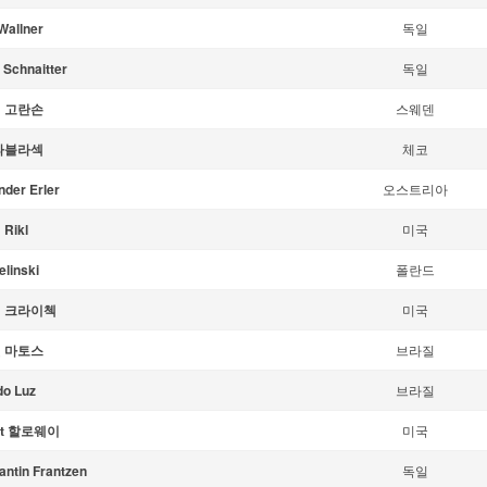
Wallner
독일
 Schnaitter
독일
 고란손
스웨덴
파블라섹
체코
nder Erler
오스트리아
Rikl
미국
elinski
폴란드
 크라이첵
미국
 마토스
브라질
do Luz
브라질
rt 할로웨이
미국
antin Frantzen
독일