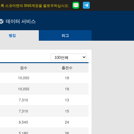
도록 스코어맨의 SNS계정을 팔로우하십시오.
데이터 서비스
랭킹
리그
점수
출전수
10,050
19
10,050
19
7,310
13
7,310
15
6,540
24
5,180
26